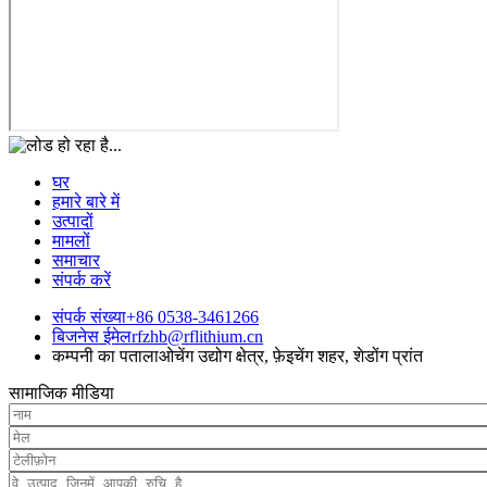
घर
हमारे बारे में
उत्पादों
मामलों
समाचार
संपर्क करें
संपर्क संख्या
+86 0538-3461266
बिजनेस ईमेल
rfzhb@rflithium.cn
कम्पनी का पता
लाओचेंग उद्योग क्षेत्र, फ़ेइचेंग शहर, शेडोंग प्रांत
सामाजिक मीडिया