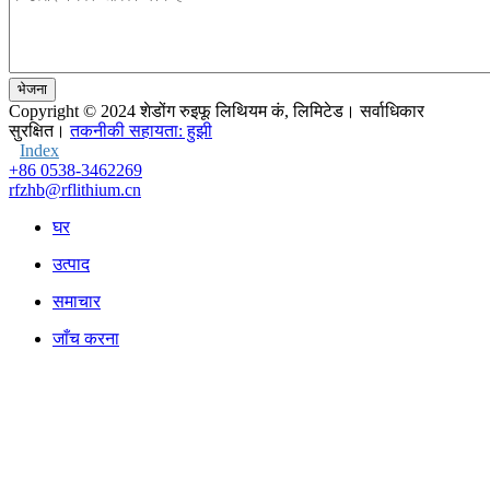
भेजना
Copyright © 2024
शेडोंग रुइफू लिथियम कं, लिमिटेड। सर्वाधिकार
सुरक्षित।
तकनीकी सहायता: हुझी
Index
+86 0538-3462269
rfzhb@rflithium.cn
घर
उत्पाद
समाचार
जाँच करना